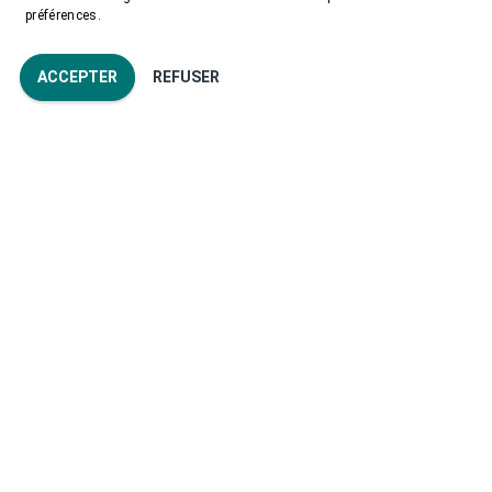
préférences.
ACCEPTER
REFUSER
Des questions?
Commençons une conversation.
CONTACTEZ-NOUS
Obtenez des conseils d’experts du