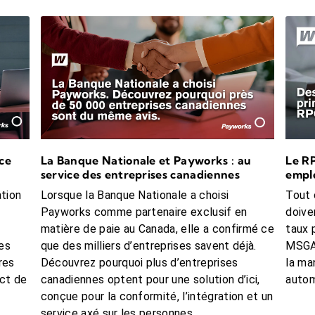
ngé supplémentaires et normes du travail régies par la Loi su
nités de jour férié, ou un jour de congé payé. Pas de majoratio
ures de travail lors d’un jour férié.
ce
La Banque Nationale et Payworks : au
Le RP
service des entreprises canadiennes
emplo
ation
Lorsque la Banque Nationale a choisi
Tout 
Payworks comme partenaire exclusif en
doive
matière de paie au Canada, elle a confirmé ce
taux 
es
que des milliers d’entreprises savent déjà.
MSGA,
res
Découvrez pourquoi plus d’entreprises
la ma
ect de
canadiennes optent pour une solution d’ici,
autom
conçue pour la conformité, l’intégration et un
service axé sur les personnes.