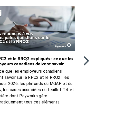
r les normes du travail.
n de 50 %.
C2 et le RRQ2 expliqués : ce que les
Conformité RH au
yeurs canadiens doivent savoir
guide sur les règl
changements à ve
ce que les employeurs canadiens
Québec's 2025–20
nt savoir sur le RPC2 et le RRQ2 : les
changes are here. L
pour 2026, les plafonds du MGAP et du
what's ahead, and 
 les cases associées du feuillet T4, et
nière dont Payworks gère
atiquement tous ces éléments.