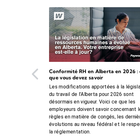
propres au RRQ et au RQAP, droits de co
salaire régulier en plus des indem
Colombie-Britannique :
ajoute le temps double après 12 he
Conformité RH en Alberta en 2026 : 
que vous devez savoir
Les modifications apportées à la législ
du travail de l’Alberta pour 2026 sont
désormais en vigueur. Voici ce que les
employeurs doivent savoir concernant l
règles en matière de congés, les derniè
évolutions au niveau fédéral et le resp
la réglementation.